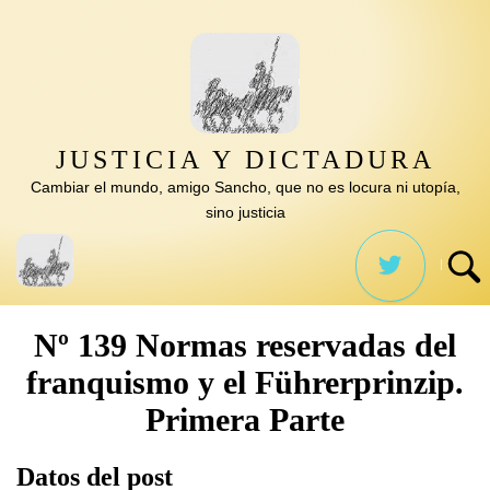
Saltar
al
contenido
JUSTICIA Y DICTADURA
Cambiar el mundo, amigo Sancho, que no es locura ni utopía,
sino justicia
Nº 139 Normas reservadas del
franquismo y el Führerprinzip.
Primera Parte
Datos del post