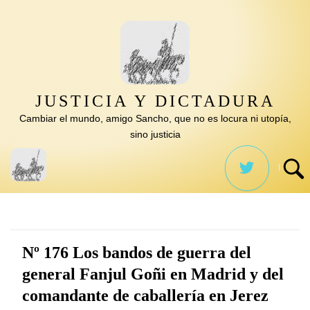
Saltar
al
contenido
JUSTICIA Y DICTADURA
Cambiar el mundo, amigo Sancho, que no es locura ni utopía,
sino justicia
Nº 176 Los bandos de guerra del
general Fanjul Goñi en Madrid y del
comandante de caballería en Jerez