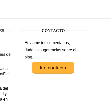
ES
CONTACTO
Envíame tus comentarios,
.
dudas o sugerencias sobre el
mes de
blog.
Ir a contacto
as a
ti” el
a del
id y
ía en