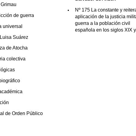
n Grimau
Nº 175 La constante y reite
icción de guerra
aplicación de la justicia mili
guerra a la población civil
ia universal
española en los siglos XIX 
 Luisa Suárez
za de Atocha
ia colectiva
lógicas
 biográfico
 académica
ción
al de Orden Público