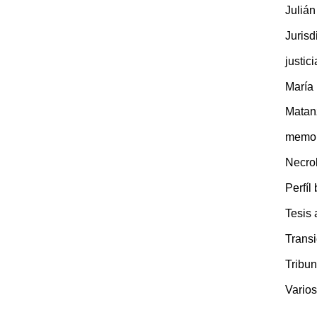
Juliá
Jurisd
justic
María
Matan
memor
Necro
Perfíl
Tesis
Transi
Tribun
Varios