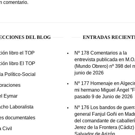
n comentario.
ECCIONES DEL BLOG
ENTRADAS RECIENT
ción libro el TOP
Nº 178 Comentarios a la
entrevista publicada en M.O
ción libro El TOP
(Mundo Obrero) nº 398 del 
junio de 2026
a Político-Social
Nº 177 Homenaje en Algecir
oraciones
mi hermano Miguel Ángel “Fo
el Eymar
pasado 9 de Junio de 2026
cho Laboralista
Nº 176 Los bandos de guerr
general Fanjul Goñi en Madr
es documentales
del comandante de caballer
Jerez de la Frontera (Cádiz)
 Civil
Salvador de Arizón