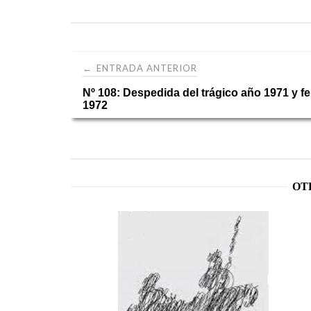
Navegación
ENTRADA ANTERIOR
←
Nº 108: Despedida del trágico año 1971 y fel
de
1972
entradas
OT