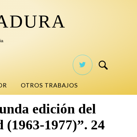
TADURA
ia
OR
OTROS TRABAJOS
gunda edición del
d (1963-1977)”. 24