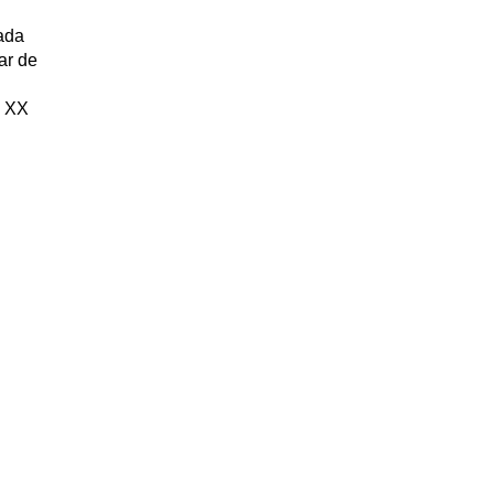
rada
tar de
y XX