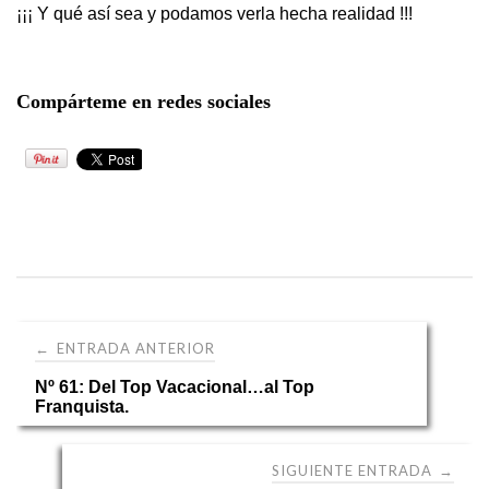
¡¡¡ Y qué así sea y podamos verla hecha realidad !!!
Compárteme en redes sociales
Navegación
ENTRADA ANTERIOR
←
Nº 61: Del Top Vacacional…al Top
de
Franquista.
entradas
SIGUIENTE ENTRADA
→