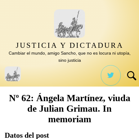
Saltar
al
contenido
JUSTICIA Y DICTADURA
Cambiar el mundo, amigo Sancho, que no es locura ni utopía,
sino justicia
Nº 62: Ángela Martínez, viuda
de Julian Grimau. In
memoriam
Datos del post