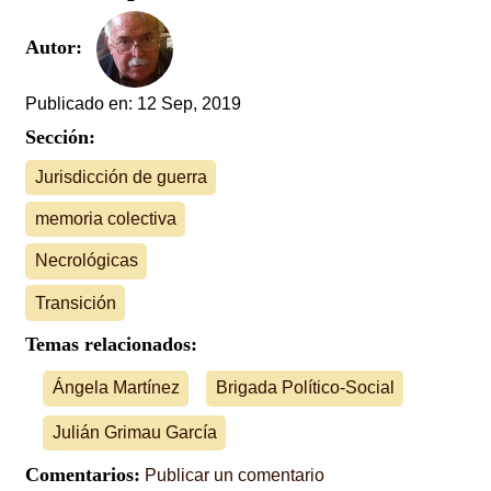
Autor:
Publicado en: 12 Sep, 2019
Sección:
Jurisdicción de guerra
memoria colectiva
Necrológicas
Transición
Temas relacionados:
Ángela Martínez
Brigada Político-Social
Julián Grimau García
Comentarios:
Publicar un comentario