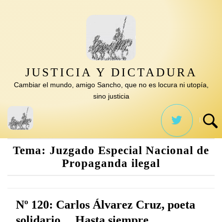
Saltar
al
contenido
JUSTICIA Y DICTADURA
Cambiar el mundo, amigo Sancho, que no es locura ni utopía,
sino justicia
Tema:
Juzgado Especial Nacional de
Propaganda ilegal
Nº 120: Carlos Álvarez Cruz, poeta
solidario… Hasta siempre