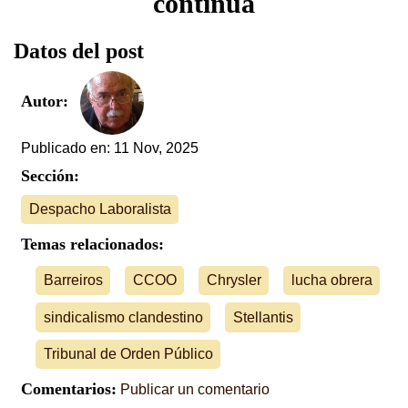
continua
Datos del post
Autor:
Publicado en: 11 Nov, 2025
Sección:
Despacho Laboralista
Temas relacionados:
Barreiros
CCOO
Chrysler
lucha obrera
sindicalismo clandestino
Stellantis
Tribunal de Orden Público
Comentarios:
Publicar un comentario