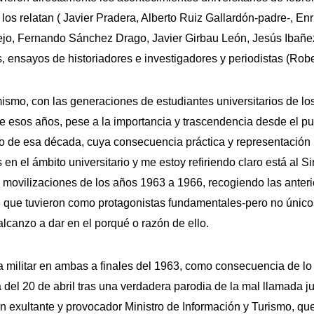
e los relatan ( Javier Pradera, Alberto Ruiz Gallardón-padre-,
uejo, Fernando Sánchez Drago, Javier Girbau León, Jesús Ibañ
s, ensayos de historiadores e investigadores y periodistas (Ro
ismo, con las generaciones de estudiantes universitarios de lo
de esos años, pese a la importancia y trascendencia desde el pun
io de esa década, cuya consecuencia práctica y representación 
en el ámbito universitario y me estoy refiriendo claro está al 
 movilizaciones de los años 1963 a 1966, recogiendo las anter
 que tuvieron como protagonistas fundamentales-pero no únicos
canzo a dar en el porqué o razón de ello.
 militar en ambas a finales del 1963, como consecuencia de lo
del 20 de abril tras una verdadera parodia de la mal llamada jus
un exultante y provocador Ministro de Información y Turismo, que