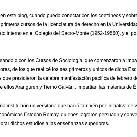
r en este blog, cuando pueda conectar con los coetáneos y sobre
s primeros cursos de la licenciatura de derecho en la Universi
to interno en el Colegio del Sacro-Monte (1952-19560), y el pos
eándolo con los Cursos de Sociología, que comenzaron a impar
sores, de los que realicé los tres primeros y únicos de dicha Es
s que presidieron la célebre manifestación pacífica de febrero 
 ellos Aranguren y Tierno Galván , impartían las materias de Éti
 institución universitaria que nació también por iniciativa de 
 Económicas Esteban Romay, quienes lograron persuadir y conv
orar dichos estudios a las enseñanzas superiores.