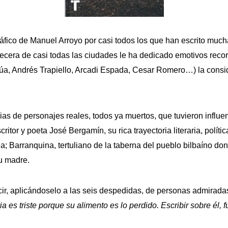
ráfico de Manuel Arroyo por casi todos los que han escrito mucha
becera de casi todas las ciudades le ha dedicado emotivos recor
e Azúa, Andrés Trapiello, Arcadi Espada, Cesar Romero…) la con
rias de personajes reales, todos ya muertos, que tuvieron influen
ritor y poeta José Bergamín, su rica trayectoria literaria, políti
; Barranquina, tertuliano de la taberna del pueblo bilbaíno do
su madre.
ir, aplicándoselo a las seis despedidas, de personas admiradas
 es triste porque su alimento es lo perdido. Escribir sobre él,