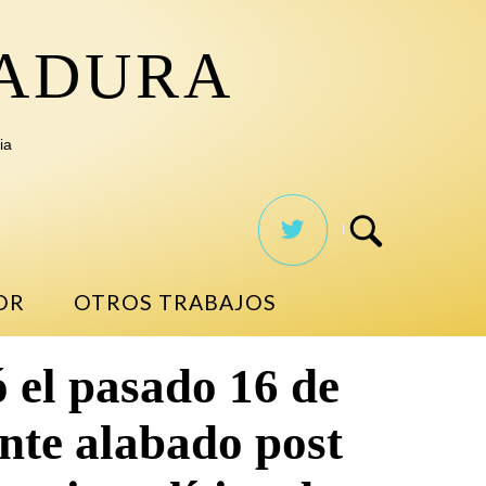
TADURA
ia
OR
OTROS TRABAJOS
 el pasado 16 de
ente alabado post