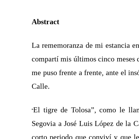
Abstract
La rememoranza de mi estancia en l
compartí mis últimos cinco meses de
me puso frente a frente, ante el in
Calle.
El tigre de Tolosa”, como le lla
“
Segovia a José Luis López de la Cal
corto periodo que conviví y que le