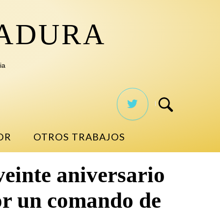
TADURA
ia
OR
OTROS TRABAJOS
veinte aniversario
por un comando de