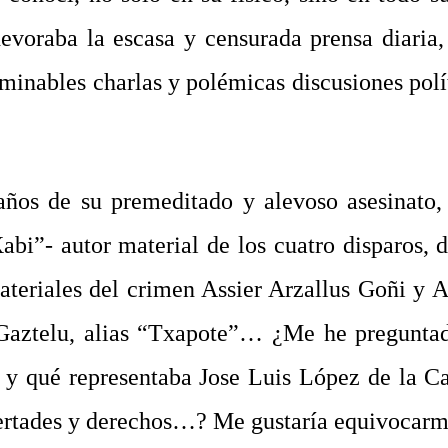
voraba la escasa y censurada prensa diaria, 
erminables charlas y polémicas discusiones polí
ños de su premeditado y alevoso asesinato
abi”- autor material de los cuatro disparos, 
ateriales del crimen Assier Arzallus Goñi y A
 Gaztelu, alias “Txapote”… ¿Me he pregunta
ra y qué representaba Jose Luis López de la Ca
ibertades y derechos…? Me gustaría equivocar