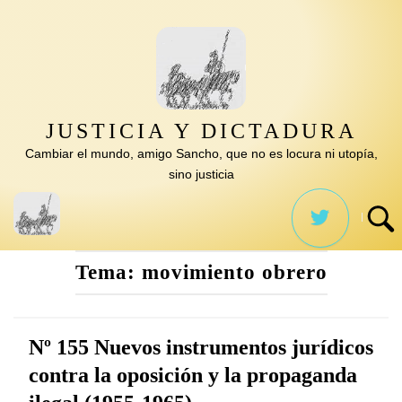
Saltar
al
contenido
JUSTICIA Y DICTADURA
Cambiar el mundo, amigo Sancho, que no es locura ni utopía,
sino justicia
Tema:
movimiento obrero
Nº 155 Nuevos instrumentos jurídicos
contra la oposición y la propaganda