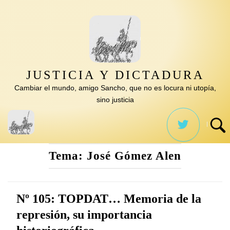
Saltar
al
contenido
JUSTICIA Y DICTADURA
Cambiar el mundo, amigo Sancho, que no es locura ni utopía,
sino justicia
Tema:
José Gómez Alen
Nº 105: TOPDAT… Memoria de la
represión, su importancia