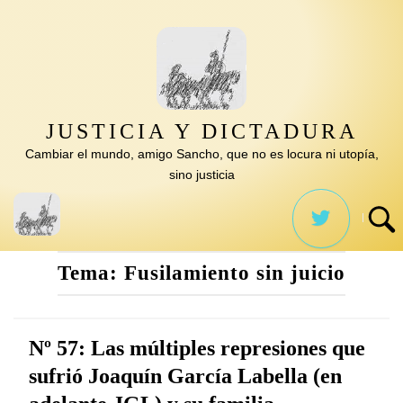
Saltar
al
contenido
JUSTICIA Y DICTADURA
Cambiar el mundo, amigo Sancho, que no es locura ni utopía,
sino justicia
Tema:
Fusilamiento sin juicio
Nº 57: Las múltiples represiones que
sufrió Joaquín García Labella (en