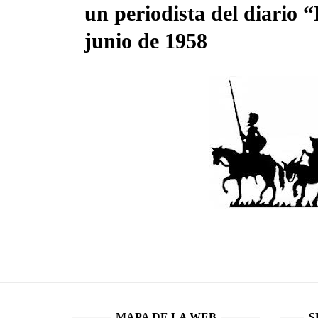
un periodista del diario 
22 Abr, 2019
junio de 1958
res)
te Rojo
MAPA DE LA WEB
S