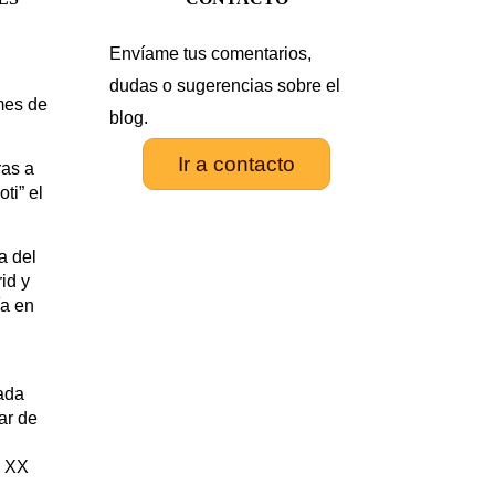
Envíame tus comentarios,
.
dudas o sugerencias sobre el
mes de
blog.
Ir a contacto
as a
ti” el
a del
id y
ía en
rada
tar de
y XX