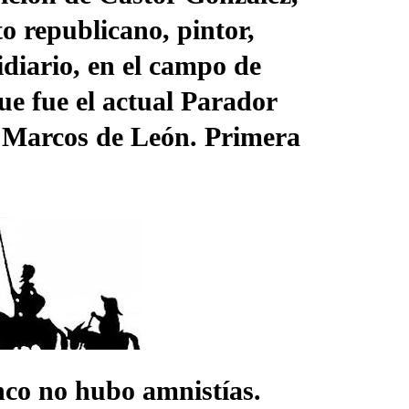
ito republicano, pintor,
idiario, en el campo de
Lee
ue fue el actual Parador
Categoría:
 Marcos de León. Primera
Campo
Encu
co no hubo amnistías.