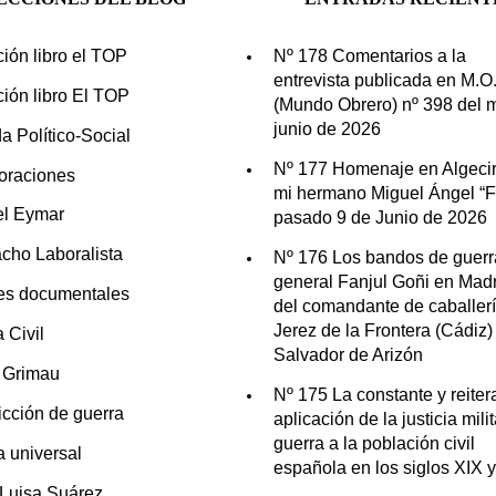
ción libro el TOP
Nº 178 Comentarios a la
entrevista publicada en M.O
ción libro El TOP
(Mundo Obrero) nº 398 del 
junio de 2026
a Político-Social
Nº 177 Homenaje en Algecir
oraciones
mi hermano Miguel Ángel “Fo
el Eymar
pasado 9 de Junio de 2026
cho Laboralista
Nº 176 Los bandos de guerr
general Fanjul Goñi en Madr
es documentales
del comandante de caballer
Jerez de la Frontera (Cádiz)
 Civil
Salvador de Arizón
n Grimau
Nº 175 La constante y reite
icción de guerra
aplicación de la justicia mili
guerra a la población civil
ia universal
española en los siglos XIX 
 Luisa Suárez