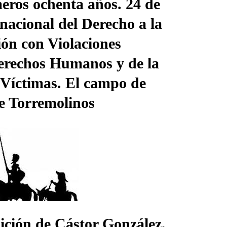
eros ochenta años. 24 de
nacional del Derecho a la
ión con Violaciones
erechos Humanos y de la
Lee
 Víctimas. El campo de
e Torremolinos
Categoría:
Ca
Día Inter
Monseño
ición de Cástor González,