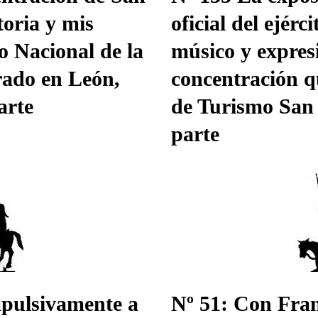
toria y mis
oficial del ejérc
o Nacional de la
músico y expres
rado en León,
concentración q
arte
de Turismo San
parte
mpulsivamente a
Nº 51: Con Fran