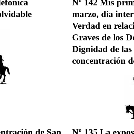
lefónica
Nº 142 Mis prim
olvidable
marzo, día inter
Verdad en relac
Graves de los D
Dignidad de las
concentración d
ntración de San
Nº 135 La expos