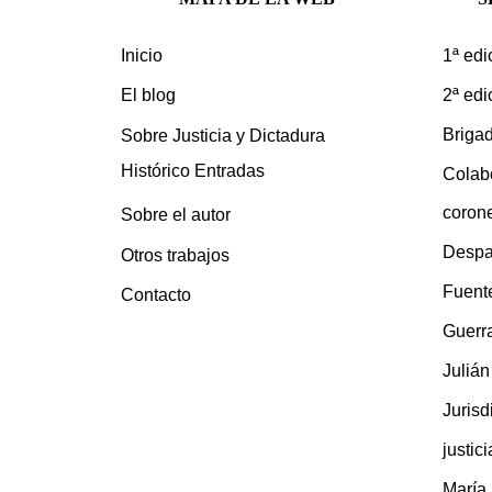
1ª edi
Inicio
2ª edi
El blog
Brigad
Sobre Justicia y Dictadura
Histórico Entradas
Colab
coron
Sobre el autor
Despa
Otros trabajos
Fuent
Contacto
Guerra
Juliá
Jurisd
justic
María