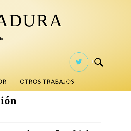
TADURA
ia
OR
OTROS TRABAJOS
ión