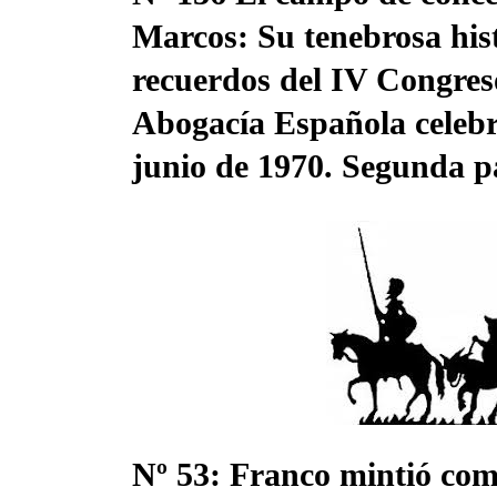
Marcos: Su tenebrosa his
recuerdos del IV Congres
Abogacía Española celeb
junio de 1970. Segunda p
18 Dic, 2022
ogacía
artín
Nº 53: Franco mintió co