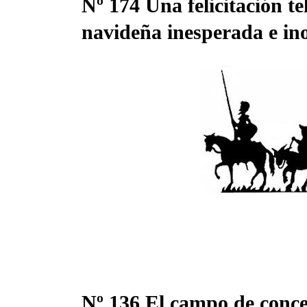
Nº 174 Una felicitación te
navideña inesperada e in
04 Ene, 2026
Nº 136 El campo de conce