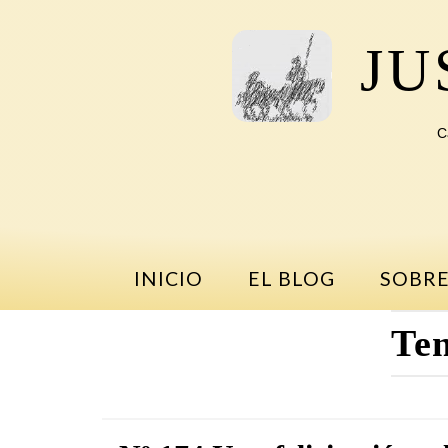
Saltar
al
JU
contenido
C
INICIO
EL BLOG
SOBRE
Te