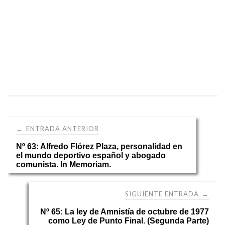
Navegación
ENTRADA ANTERIOR
←
Nº 63: Alfredo Flórez Plaza, personalidad en
de
el mundo deportivo español y abogado
comunista. In Memoriam.
entradas
SIGUIENTE ENTRADA
→
Nº 65: La ley de Amnistía de octubre de 1977
como Ley de Punto Final. (Segunda Parte)