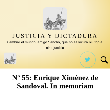
Saltar
al
contenido
JUSTICIA Y DICTADURA
Cambiar el mundo, amigo Sancho, que no es locura ni utopía,
sino justicia
Nº 55: Enrique Ximénez de
Sandoval. In memoriam