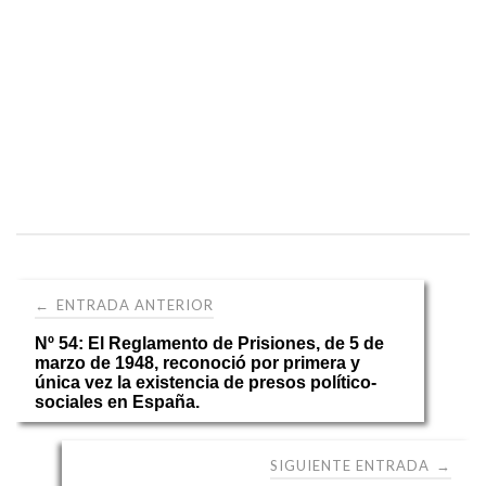
Navegación
ENTRADA ANTERIOR
←
Nº 54: El Reglamento de Prisiones, de 5 de
de
marzo de 1948, reconoció por primera y
única vez la existencia de presos político-
sociales en España.
entradas
SIGUIENTE ENTRADA
→