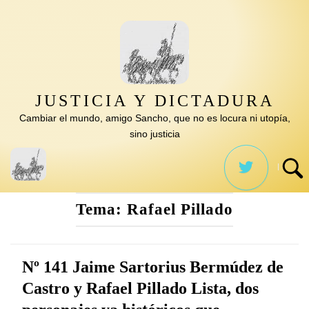
Saltar
al
contenido
JUSTICIA Y DICTADURA
Cambiar el mundo, amigo Sancho, que no es locura ni utopía,
sino justicia
Tema:
Rafael Pillado
Nº 141 Jaime Sartorius Bermúdez de
Castro y Rafael Pillado Lista, dos