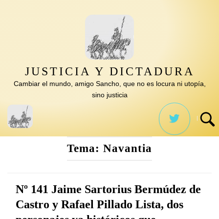
Saltar
al
contenido
JUSTICIA Y DICTADURA
Cambiar el mundo, amigo Sancho, que no es locura ni utopía,
sino justicia
Tema:
Navantia
Nº 141 Jaime Sartorius Bermúdez de
Castro y Rafael Pillado Lista, dos