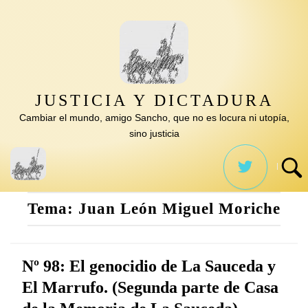
Saltar
al
contenido
JUSTICIA Y DICTADURA
Cambiar el mundo, amigo Sancho, que no es locura ni utopía,
sino justicia
Tema:
Juan León Miguel Moriche
Nº 98: El genocidio de La Sauceda y
El Marrufo. (Segunda parte de Casa