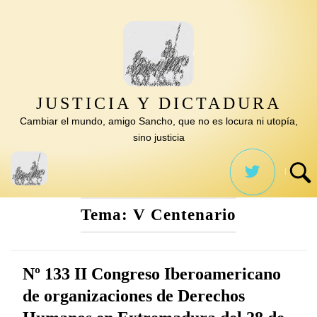
Saltar
al
contenido
JUSTICIA Y DICTADURA
Cambiar el mundo, amigo Sancho, que no es locura ni utopía,
sino justicia
Tema:
V Centenario
Nº 133 II Congreso Iberoamericano
de organizaciones de Derechos