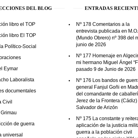
ECCIONES DEL BLOG
ENTRADAS RECIENT
ción libro el TOP
Nº 178 Comentarios a la
entrevista publicada en M.O
ción libro El TOP
(Mundo Obrero) nº 398 del 
junio de 2026
a Político-Social
Nº 177 Homenaje en Algecir
oraciones
mi hermano Miguel Ángel “Fo
el Eymar
pasado 9 de Junio de 2026
cho Laboralista
Nº 176 Los bandos de guerr
general Fanjul Goñi en Madr
es documentales
del comandante de caballer
Jerez de la Frontera (Cádiz)
 Civil
Salvador de Arizón
n Grimau
Nº 175 La constante y reite
icción de guerra
aplicación de la justicia mili
guerra a la población civil
ia universal