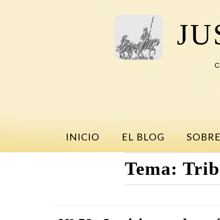
Saltar
al
JU
contenido
C
INICIO
EL BLOG
SOBRE
Tema:
Trib