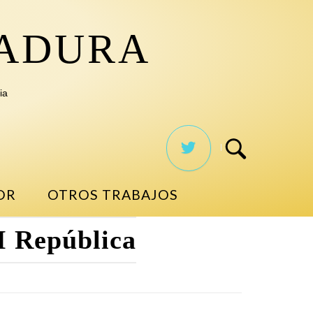
TADURA
ia
OR
OTROS TRABAJOS
II República