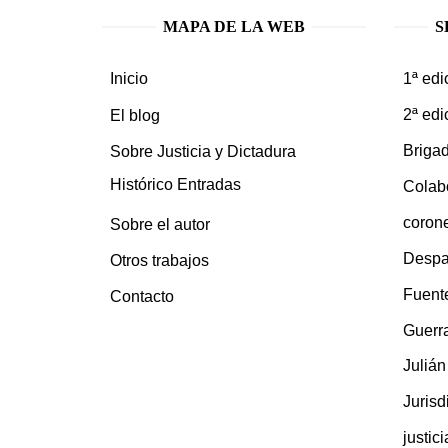
MAPA DE LA WEB
S
1ª edi
Inicio
2ª edi
El blog
Brigad
Sobre Justicia y Dictadura
Histórico Entradas
Colab
coron
Sobre el autor
Despa
Otros trabajos
Fuent
Contacto
Guerra
Juliá
Jurisd
justic