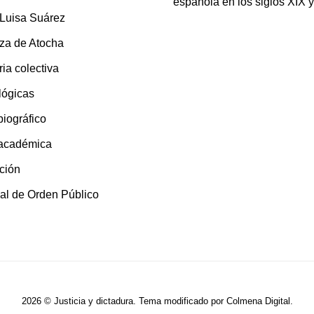
española en los siglos XIX 
 Luisa Suárez
za de Atocha
ia colectiva
lógicas
 biográfico
 académica
ción
al de Orden Público
2026 © Justicia y dictadura. Tema modificado por
Colmena Digital
.