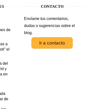
ES
CONTACTO
Envíame tus comentarios,
.
dudas o sugerencias sobre el
mes de
blog.
Ir a contacto
as a
ti” el
a del
id y
ía en
rada
tar de