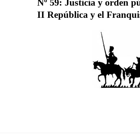
Nº 59: Justicia y orden p
II República y el Franqu
25 Jul, 2019