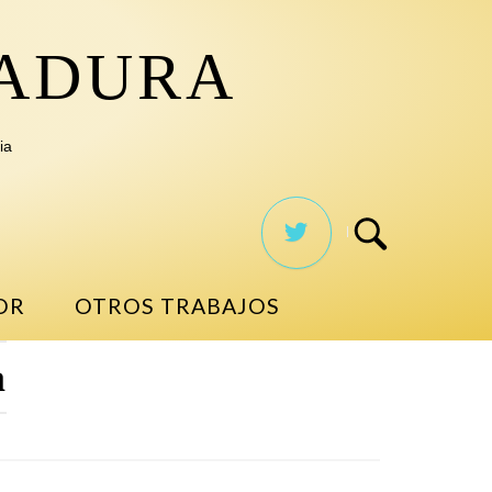
TADURA
ia
OR
OTROS TRABAJOS
a