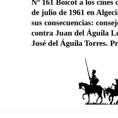
Nº 161 Boicot a los cines 
de julio de 1961 en Algec
sus consecuencias: consej
contra Juan del Águila L
José del Águila Torres. P
15 Sep, 2024
umanos
rica