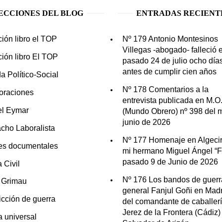
ECCIONES DEL BLOG
ENTRADAS RECIENT
ción libro el TOP
Nº 179 Antonio Montesinos
Villegas -abogado- falleció e
ción libro El TOP
pasado 24 de julio ocho día
antes de cumplir cien años
a Político-Social
Nº 178 Comentarios a la
oraciones
entrevista publicada en M.O
el Eymar
(Mundo Obrero) nº 398 del 
junio de 2026
cho Laboralista
Nº 177 Homenaje en Algecir
es documentales
mi hermano Miguel Ángel “Fo
pasado 9 de Junio de 2026
 Civil
Nº 176 Los bandos de guerr
n Grimau
general Fanjul Goñi en Madr
icción de guerra
del comandante de caballer
Jerez de la Frontera (Cádiz)
ia universal