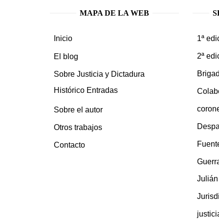
MAPA DE LA WEB
S
1ª edi
Inicio
2ª edi
El blog
Brigad
Sobre Justicia y Dictadura
Histórico Entradas
Colab
coron
Sobre el autor
Despa
Otros trabajos
Fuent
Contacto
Guerra
Juliá
Jurisd
justic