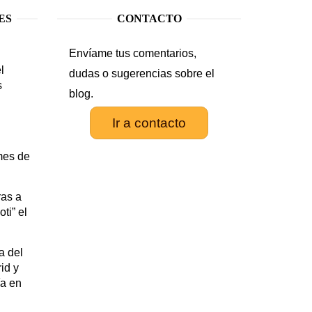
ES
CONTACTO
Envíame tus comentarios,
l
dudas o sugerencias sobre el
s
blog.
Ir a contacto
.
mes de
as a
ti” el
a del
id y
ía en