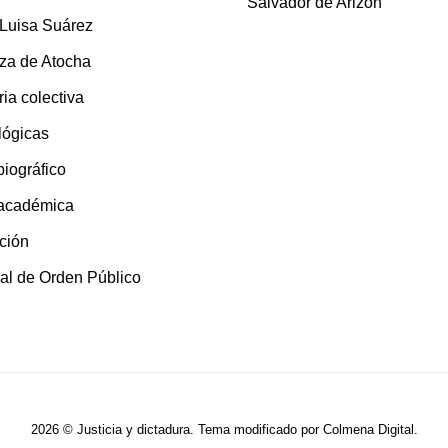
Salvador de Arizón
 Luisa Suárez
za de Atocha
ia colectiva
lógicas
 biográfico
 académica
ción
al de Orden Público
2026 © Justicia y dictadura. Tema modificado por
Colmena Digital
.