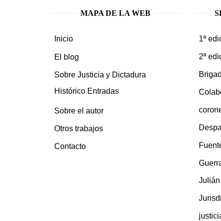
MAPA DE LA WEB
S
1ª edi
Inicio
2ª edi
El blog
Brigad
Sobre Justicia y Dictadura
Histórico Entradas
Colab
coron
Sobre el autor
Despa
Otros trabajos
Fuent
Contacto
Guerra
Juliá
Jurisd
justic