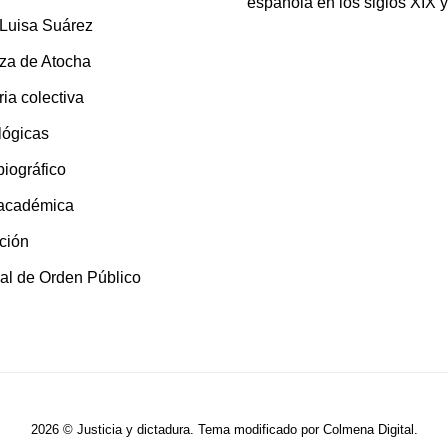
española en los siglos XIX 
 Luisa Suárez
za de Atocha
ia colectiva
lógicas
 biográfico
 académica
ción
al de Orden Público
2026 © Justicia y dictadura. Tema modificado por
Colmena Digital
.