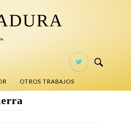
TADURA
ia
OR
OTROS TRABAJOS
uerra