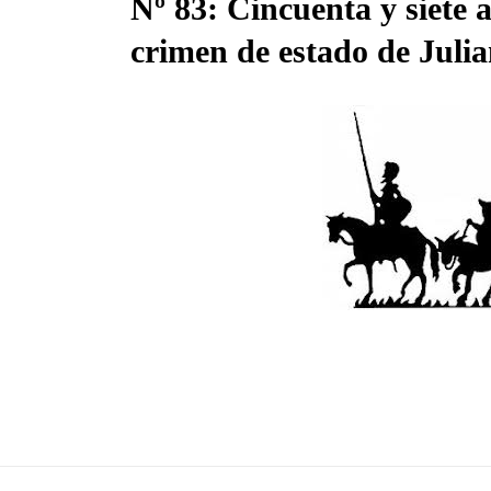
Nº 83: Cincuenta y siete a
crimen de estado de Juli
22 Abr, 2020
etos
a