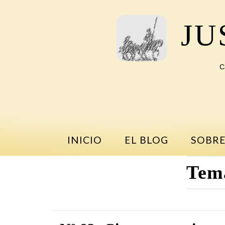
Saltar
al
JU
contenido
C
INICIO
EL BLOG
SOBRE
Tem