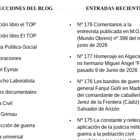
ECCIONES DEL BLOG
ENTRADAS RECIENT
ción libro el TOP
Nº 178 Comentarios a la
entrevista publicada en M.O
ción libro El TOP
(Mundo Obrero) nº 398 del 
junio de 2026
a Político-Social
Nº 177 Homenaje en Algecir
oraciones
mi hermano Miguel Ángel “Fo
el Eymar
pasado 9 de Junio de 2026
cho Laboralista
Nº 176 Los bandos de guerr
general Fanjul Goñi en Madr
es documentales
del comandante de caballer
Jerez de la Frontera (Cádiz)
 Civil
Salvador de Arizón
n Grimau
Nº 175 La constante y reite
icción de guerra
aplicación de la justicia mili
guerra a la población civil
ia universal