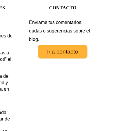
ES
CONTACTO
Envíame tus comentarios,
.
dudas o sugerencias sobre el
mes de
blog.
Ir a contacto
as a
ti” el
a del
id y
ía en
rada
tar de