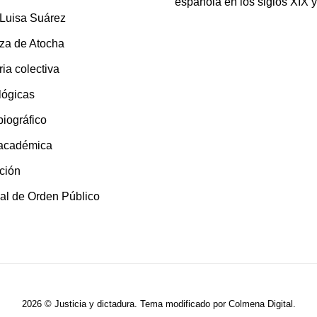
española en los siglos XIX 
 Luisa Suárez
za de Atocha
ia colectiva
lógicas
 biográfico
 académica
ción
al de Orden Público
2026 © Justicia y dictadura. Tema modificado por
Colmena Digital
.