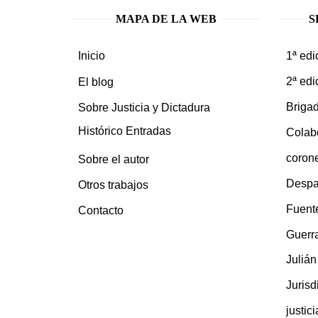
MAPA DE LA WEB
S
1ª edi
Inicio
2ª edi
El blog
Brigad
Sobre Justicia y Dictadura
Histórico Entradas
Colab
coron
Sobre el autor
Despa
Otros trabajos
Fuent
Contacto
Guerra
Juliá
Jurisd
justic