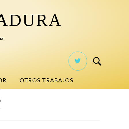
TADURA
ia
OR
OTROS TRABAJOS
s