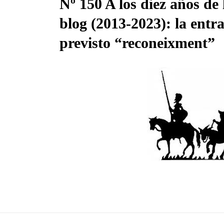
Nº 150 A los diez años de 
blog (2013-2023): la entr
previsto “reconeixment”
27 Nov, 2023
es
gráfica
anquista