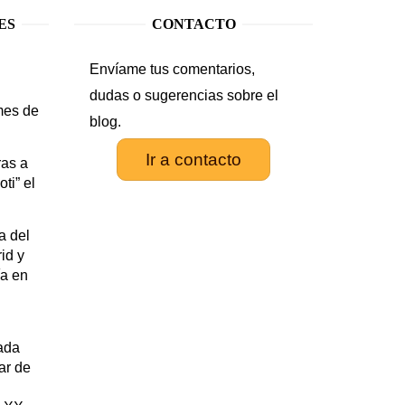
ES
CONTACTO
Envíame tus comentarios,
.
dudas o sugerencias sobre el
mes de
blog.
Ir a contacto
as a
ti” el
a del
id y
ía en
rada
tar de