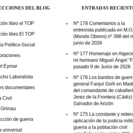
ECCIONES DEL BLOG
ENTRADAS RECIENT
ción libro el TOP
Nº 178 Comentarios a la
entrevista publicada en M.O
ción libro El TOP
(Mundo Obrero) nº 398 del 
junio de 2026
a Político-Social
Nº 177 Homenaje en Algecir
oraciones
mi hermano Miguel Ángel “Fo
el Eymar
pasado 9 de Junio de 2026
cho Laboralista
Nº 176 Los bandos de guerr
general Fanjul Goñi en Madr
es documentales
del comandante de caballer
Jerez de la Frontera (Cádiz)
 Civil
Salvador de Arizón
n Grimau
Nº 175 La constante y reite
icción de guerra
aplicación de la justicia mili
guerra a la población civil
ia universal