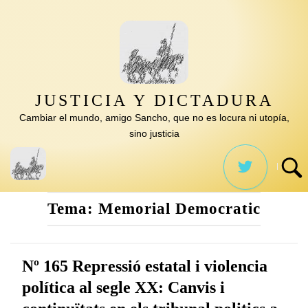
Saltar
al
contenido
JUSTICIA Y DICTADURA
Cambiar el mundo, amigo Sancho, que no es locura ni utopía,
sino justicia
Tema:
Memorial Democratic
Nº 165 Repressió estatal i violencia
política al segle XX: Canvis i