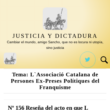
Saltar
al
contenido
JUSTICIA Y DICTADURA
Cambiar el mundo, amigo Sancho, que no es locura ni utopía,
sino justicia
Tema:
L`Associació Catalana de
Persones Ex-Preses Polítiques del
Franquisme
Nº 156 Reseña del acto en que L