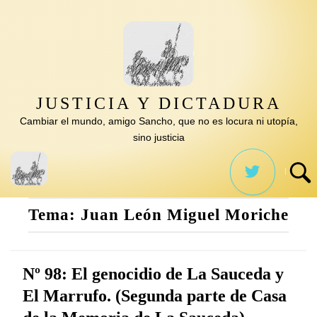
Saltar
al
contenido
JUSTICIA Y DICTADURA
Cambiar el mundo, amigo Sancho, que no es locura ni utopía,
sino justicia
Tema:
Juan León Miguel Moriche
Nº 98: El genocidio de La Sauceda y
El Marrufo. (Segunda parte de Casa