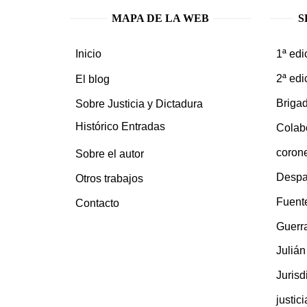
MAPA DE LA WEB
S
1ª edi
Inicio
2ª edi
El blog
Brigad
Sobre Justicia y Dictadura
Histórico Entradas
Colab
coron
Sobre el autor
Despa
Otros trabajos
Fuent
Contacto
Guerra
Juliá
Jurisd
justic