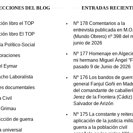
ECCIONES DEL BLOG
ENTRADAS RECIENT
ción libro el TOP
Nº 178 Comentarios a la
entrevista publicada en M.O
ción libro El TOP
(Mundo Obrero) nº 398 del 
junio de 2026
a Político-Social
Nº 177 Homenaje en Algecir
oraciones
mi hermano Miguel Ángel “Fo
el Eymar
pasado 9 de Junio de 2026
cho Laboralista
Nº 176 Los bandos de guerr
general Fanjul Goñi en Madr
es documentales
del comandante de caballer
Jerez de la Frontera (Cádiz)
 Civil
Salvador de Arizón
n Grimau
Nº 175 La constante y reite
icción de guerra
aplicación de la justicia mili
guerra a la población civil
ia universal