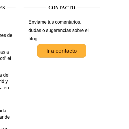
ES
CONTACTO
Envíame tus comentarios,
.
dudas o sugerencias sobre el
mes de
blog.
Ir a contacto
as a
ti” el
a del
id y
ía en
rada
tar de