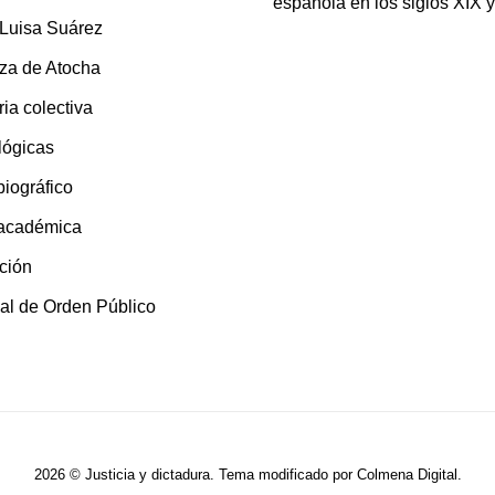
española en los siglos XIX 
 Luisa Suárez
za de Atocha
ia colectiva
lógicas
 biográfico
 académica
ción
al de Orden Público
2026 © Justicia y dictadura. Tema modificado por
Colmena Digital
.