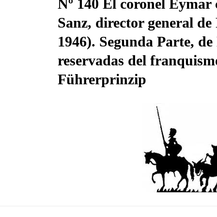
Nº 140 El coronel Eymar 
Sanz, director general de 
04 Mar, 2023
1946). Segunda Parte, d
reservadas del franquismo
Führerprinzip
Eymar
nzip