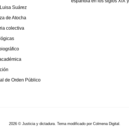
española en los siglos XIX 
 Luisa Suárez
za de Atocha
ia colectiva
lógicas
 biográfico
 académica
ción
al de Orden Público
2026 © Justicia y dictadura. Tema modificado por
Colmena Digital
.