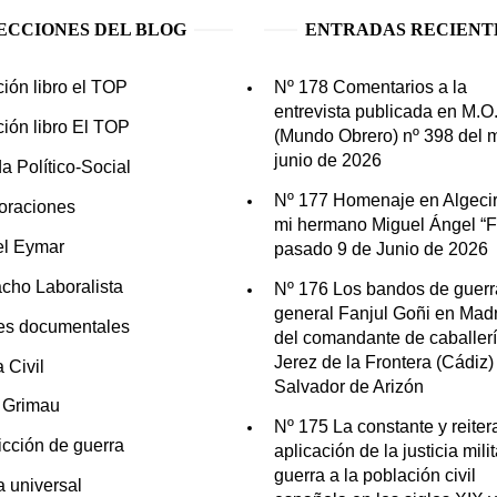
ECCIONES DEL BLOG
ENTRADAS RECIENT
ción libro el TOP
Nº 178 Comentarios a la
entrevista publicada en M.O
ción libro El TOP
(Mundo Obrero) nº 398 del 
junio de 2026
a Político-Social
Nº 177 Homenaje en Algecir
oraciones
mi hermano Miguel Ángel “Fo
el Eymar
pasado 9 de Junio de 2026
cho Laboralista
Nº 176 Los bandos de guerr
general Fanjul Goñi en Madr
es documentales
del comandante de caballer
Jerez de la Frontera (Cádiz)
 Civil
Salvador de Arizón
n Grimau
Nº 175 La constante y reite
icción de guerra
aplicación de la justicia mili
guerra a la población civil
ia universal