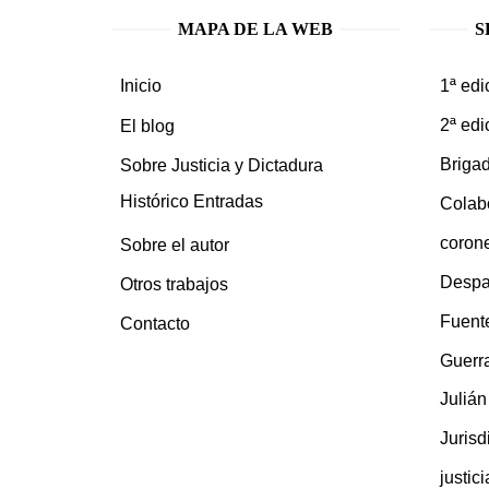
MAPA DE LA WEB
S
1ª edi
Inicio
2ª edi
El blog
Brigad
Sobre Justicia y Dictadura
Histórico Entradas
Colab
coron
Sobre el autor
Despa
Otros trabajos
Fuent
Contacto
Guerra
Juliá
Jurisd
justic