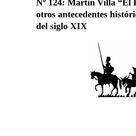
Nº 124: Martín Villa “El
otros antecedentes histór
23 May, 2022
del siglo XIX
queras