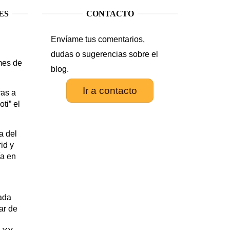
ES
CONTACTO
Envíame tus comentarios,
.
dudas o sugerencias sobre el
mes de
blog.
Ir a contacto
as a
ti” el
a del
id y
ía en
rada
tar de