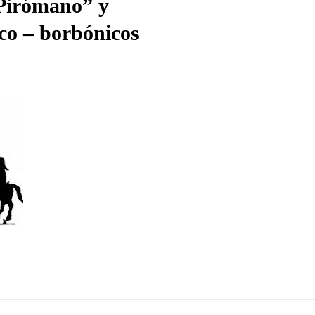
 Pirómano” y
ico – borbónicos