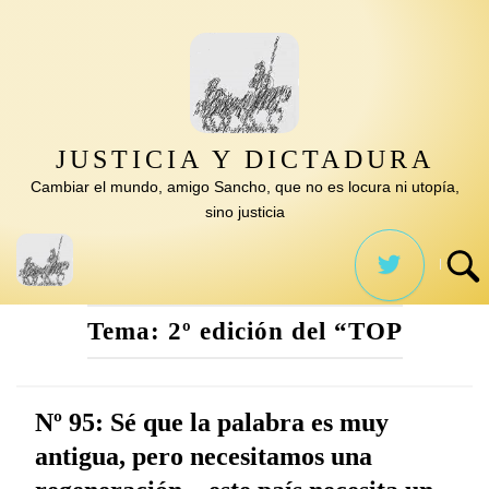
Saltar
al
contenido
JUSTICIA Y DICTADURA
Cambiar el mundo, amigo Sancho, que no es locura ni utopía,
sino justicia
Tema:
2º edición del “TOP
Nº 95: Sé que la palabra es muy
antigua, pero necesitamos una