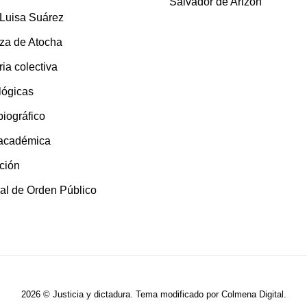
Salvador de Arizón
 Luisa Suárez
za de Atocha
ia colectiva
lógicas
 biográfico
 académica
ción
al de Orden Público
2026 © Justicia y dictadura. Tema modificado por
Colmena Digital
.