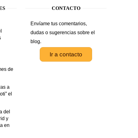
ES
CONTACTO
Envíame tus comentarios,
l
dudas o sugerencias sobre el
s
blog.
Ir a contacto
.
mes de
as a
ti” el
a del
id y
ía en