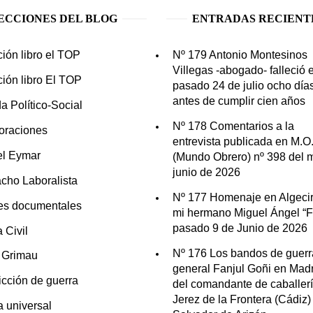
ECCIONES DEL BLOG
ENTRADAS RECIENT
ción libro el TOP
Nº 179 Antonio Montesinos
Villegas -abogado- falleció e
ción libro El TOP
pasado 24 de julio ocho día
antes de cumplir cien años
a Político-Social
Nº 178 Comentarios a la
oraciones
entrevista publicada en M.O
el Eymar
(Mundo Obrero) nº 398 del 
junio de 2026
cho Laboralista
Nº 177 Homenaje en Algecir
es documentales
mi hermano Miguel Ángel “Fo
pasado 9 de Junio de 2026
 Civil
Nº 176 Los bandos de guerr
n Grimau
general Fanjul Goñi en Madr
icción de guerra
del comandante de caballer
Jerez de la Frontera (Cádiz)
ia universal