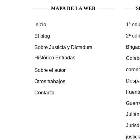
MAPA DE LA WEB
S
1ª edi
Inicio
2ª edi
El blog
Brigad
Sobre Justicia y Dictadura
Histórico Entradas
Colab
coron
Sobre el autor
Despa
Otros trabajos
Fuent
Contacto
Guerra
Juliá
Jurisd
justic