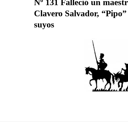
Nº 131 Falleció un maest
Clavero Salvador, “Pipo” 
09 Oct, 2022
suyos
 Clavero
Martín