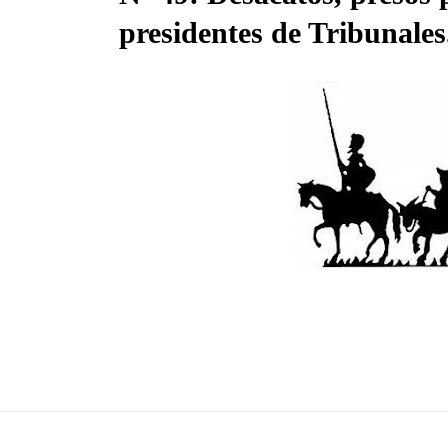
presidentes de Tribunales
23 Feb, 2019
líticos