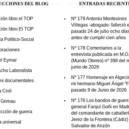
ECCIONES DEL BLOG
ENTRADAS RECIENT
ción libro el TOP
Nº 179 Antonio Montesinos
Villegas -abogado- falleció e
ción libro El TOP
pasado 24 de julio ocho día
antes de cumplir cien años
a Político-Social
Nº 178 Comentarios a la
oraciones
entrevista publicada en M.O
el Eymar
(Mundo Obrero) nº 398 del 
junio de 2026
cho Laboralista
Nº 177 Homenaje en Algecir
es documentales
mi hermano Miguel Ángel “Fo
pasado 9 de Junio de 2026
 Civil
Nº 176 Los bandos de guerr
n Grimau
general Fanjul Goñi en Madr
icción de guerra
del comandante de caballer
Jerez de la Frontera (Cádiz)
ia universal
Salvador de Arizón