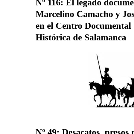
Nº 116: El legado docume
Marcelino Camacho y Jo
en el Centro Documental
24 Ene, 2022
Histórica de Salamanca
Samper
Nº 49: Desacatos, presos p