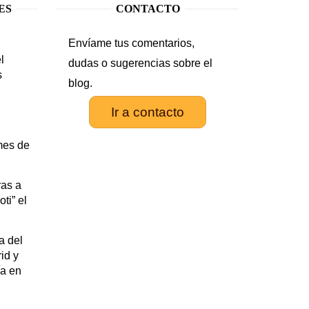
ES
CONTACTO
Envíame tus comentarios,
l
dudas o sugerencias sobre el
s
blog.
Ir a contacto
.
mes de
as a
ti” el
a del
id y
ía en