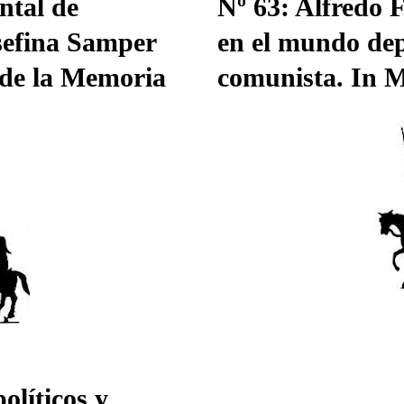
ntal de
Nº 63: Alfredo F
sefina Samper
en el mundo dep
 de la Memoria
comunista. In 
olíticos y