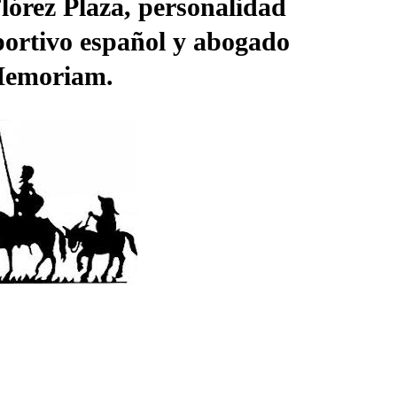
lórez Plaza, personalidad
ortivo español y abogado
Memoriam.
Lee
Categoría:
Abogad