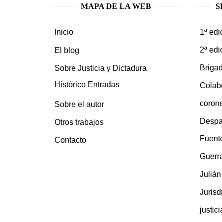
MAPA DE LA WEB
S
1ª edi
Inicio
2ª edi
El blog
Brigad
Sobre Justicia y Dictadura
Histórico Entradas
Colab
coron
Sobre el autor
Despa
Otros trabajos
Fuent
Contacto
Guerra
Juliá
Jurisd
justic