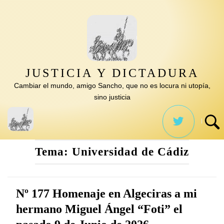
Saltar
al
contenido
JUSTICIA Y DICTADURA
Cambiar el mundo, amigo Sancho, que no es locura ni utopía,
sino justicia
Tema:
Universidad de Cádiz
Nº 177 Homenaje en Algeciras a mi
hermano Miguel Ángel “Foti” el