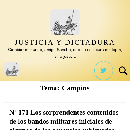
Saltar
al
contenido
JUSTICIA Y DICTADURA
Cambiar el mundo, amigo Sancho, que no es locura ni utopía,
sino justicia
Tema:
Campins
Nº 171 Los sorprendentes contenidos
de los bandos militares iniciales de